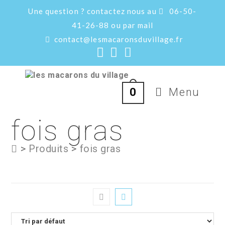
Skip
Une question ? contactez nous au
06-50-
to
content
41-26-88 ou par mail
contact@lesmacaronsduvillage.fr
Menu
0
fois gras
>
Produits
>
fois gras