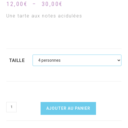
Plage
12,00
€
–
30,00
€
de
prix :
Une tarte aux notes acidulées
12,00€
à
30,00€
TAILLE
quantité
AJOUTER AU PANIER
de
Citron