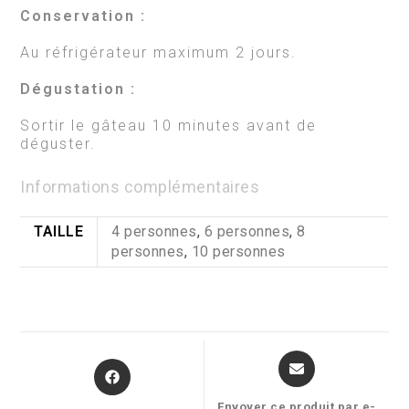
Conservation :
Au réfrigérateur maximum 2 jours.
Dégustation :
Sortir le gâteau 10 minutes avant de
déguster.
Informations complémentaires
TAILLE
4 personnes
,
6 personnes
,
8
personnes
,
10 personnes
Opens
Opens
in
in
a
a
Envoyer ce produit par e-